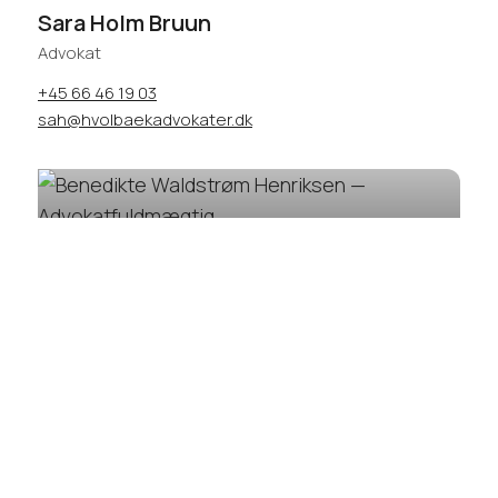
Sara Holm Bruun
Advokat
+45 66 46 19 03
sah@hvolbaekadvokater.dk
Benedikte Waldstrøm Henriksen
Advokatfuldmægtig
+45 66 46 19 02
bwh@hvolbaekadvokater.dk
Peter Sørensen
Sagsbehandler